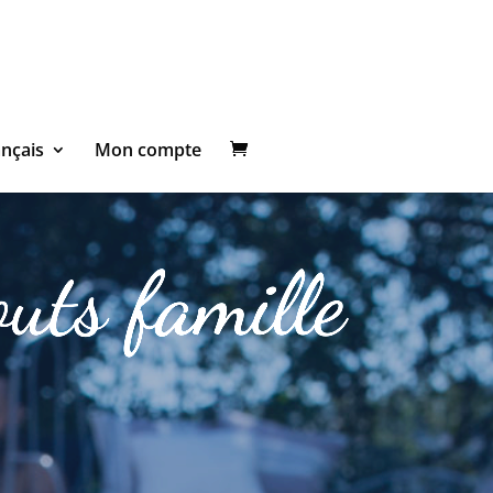
ançais
Mon compte
outs famille