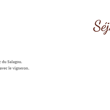
Séj
c du Salagou.
avec le vigneron.