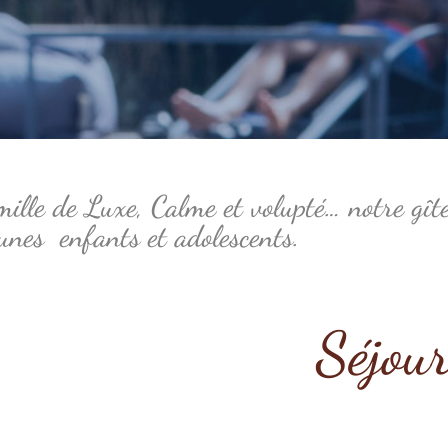
ille de Luxe, Calme et volupté… notre gîte
eunes enfants et adolescents.
Séjou