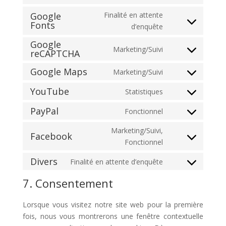
Consent
service
analytics
to
Google
Finalité en attente
polylang
Fonts
service
Consent
d’enquête
wordpress
to
Google
Marketing/Suivi
service
reCAPTCHA
Consent
google-
to
Google Maps
Marketing/Suivi
fonts
Consent
service
to
google-
YouTube
Statistiques
Consent
service
recaptcha
to
PayPal
Fonctionnel
google-
Consent
service
maps
to
Marketing/Suivi,
youtube
Facebook
service
Consent
Fonctionnel
paypal
to
Divers
Finalité en attente d’enquête
service
Consent
facebook
to
7. Consentement
service
divers
Lorsque vous visitez notre site web pour la première
fois, nous vous montrerons une fenêtre contextuelle