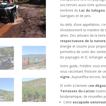
ses terroirs aussi riche qu’ins
territoire du
Lac du Salagou
Garrigues et de pins.
Au-delà, d’une appellation, c’
révolutionnent la manière de tr
aînés. Des artisans de la terre
respectueuse de la nature
énergie et sourire pour prop
permettra de sortir des sentie
les paysages et d’, échanger a
Votre guide, Frédéric vous i
vous racontant l’histoire de c
vigne.
Aujourd’hui encore, le
Et enfin à l’arrivée u
ne dégust
Terrasses du Larzac
toutes 
biodynamique, de nouvelles pép
Cette
escapade oenotouri