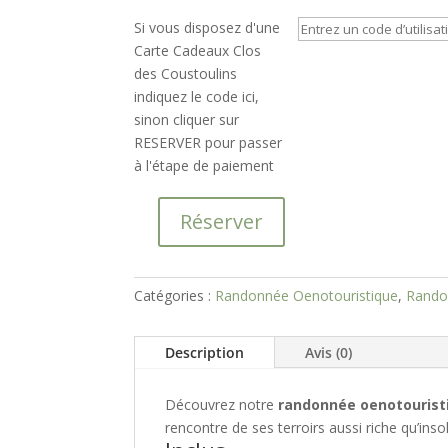
Si vous disposez d'une
Carte Cadeaux Clos
des Coustoulins
indiquez le code ici,
sinon cliquer sur
RESERVER pour passer
à l'étape de paiement
Réserver
quantité
de
1/2
Catégories :
Randonnée Oenotouristique
,
Rando
journée
Randonnée
Quad
Description
Avis (0)
Oenotouristique
Découvrez notre
randonnée oenotourist
rencontre de ses terroirs aussi riche qu’inso