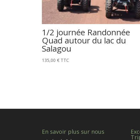
1/2 journée Randonnée
Quad autour du lac du
Salagou
135,00
€
TTC
En savoir plus sur nous
Exc
Tri