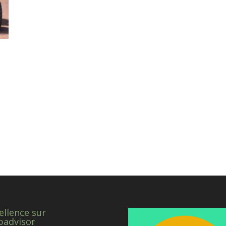
ellence sur
padvisor