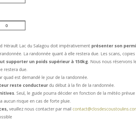
d Hérault Lac du Salagou doit impérativement
présenter son permi
la randonnée. La randonnée quant à elle restera due. Les scans, copie
ut supporter un poids supérieur à 150kg
. Nous nous réservons le
e restera due.
r quad est demandé le jour de la randonnée.
teur reste conducteur
du début à la fin de la randonnée.
nitives
. Seul, le guide pourra décider en fonction de la météo prévue l
a aucun risque en cas de forte pluie.
ces,
veuillez nous contacter par mail
contact@closdescoustoulins.c
ossible