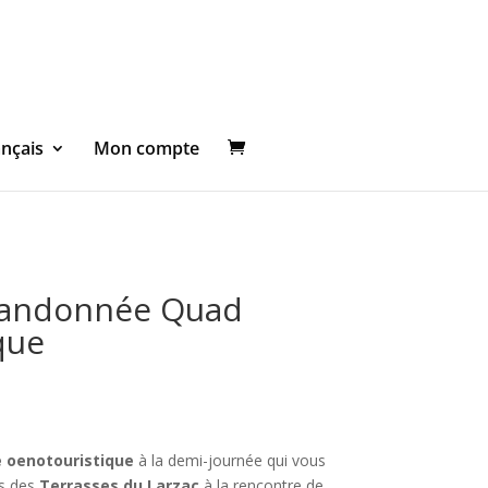
ançais
Mon compte
Randonnée Quad
que
 oenotouristique
à la demi-journée qui vous
es des
Terrasses du Larzac
à la rencontre de