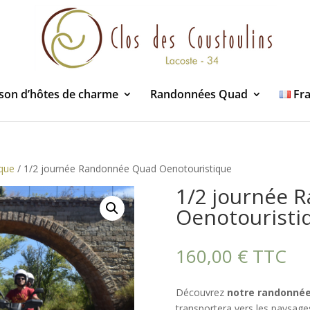
son d’hôtes de charme
Randonnées Quad
Fr
que
/ 1/2 journée Randonnée Quad Oenotouristique
1/2 journée 
Oenotouristi
160,00
€
TTC
Découvrez
notre randonnée
transportera vers les paysag