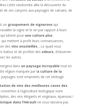
olites.Cette randonnée allie la découverte du
et de ses canyons aux paysages de calcaire, de
est un
groupement de vignerons
qui
availler la vigne et le vin par rapport à leurs
 qui luttent pour
une culture plus
, qui mettent à profit leurs connaissances,
oser des
vins ensoleillés
.…Le quad vous
rs battus et de profiter des
odeurs
, d’observer
vec les autres.
mmergera dans
un paysage incroyable
tout en
ette région marquée par l
a culture de la
s paysages sont empreints de cet héritage.
ation de vins des meilleures caves des
converties à l’agriculture biologique voire
ites, des vins élégants et originaux, épanouis !
stique dans l’Hérault
ne vous laissera pas