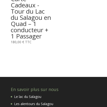
Cadeaux -
Tour du Lac
du Salagou en
Quad – 1
conducteur +
1 Passager
180,00
€
TTC
En savoir plus sur nous
Le lac du Salagou
Les alentours du Salagou