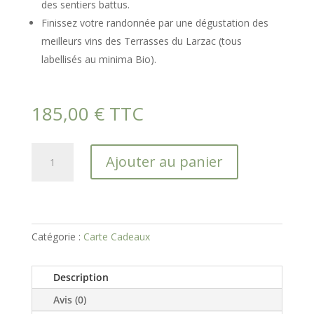
des sentiers battus.
Finissez votre randonnée par une dégustation des
meilleurs vins des Terrasses du Larzac (tous
labellisés au minima Bio).
185,00
€
TTC
quantité
Ajouter au panier
de
Carte
Cadeaux
-
Randonnée
Catégorie :
Carte Cadeaux
oenotouristique
en
Description
Quad
-
Avis (0)
1