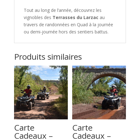
conducteur
Tout au long de l’année, découvrez les
Seul
vignobles des
Terrasses du Larzac
au
avec
travers de randonnées en Quad à la journée
Dégustation
ou demi-journée hors des sentiers battus.
Produits similaires
Carte
Carte
Cadeaux –
Cadeaux –