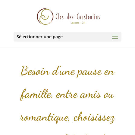
Sélectionner une page
Besoin d’une pause en
famille, entre amis ou
romantique, choisissez